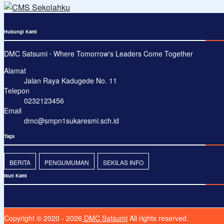
Hubungi Kami
DMC Satsumi ⋅ Where Tomorrow's Leaders Come Together
Alamat
Jalan Raya Kadugede No. 11
Telepon
0232123456
Email
dmc@smpn1sukaresmi.sch.id
Tags
BERITA
PENGUMUMAN
SEKILAS INFO
Ikuti Kami
Copyright © 2020 - 2026
DMC Satsumi
All rights reserved.