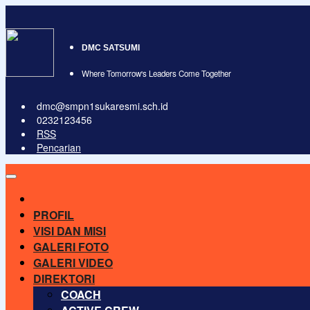
DMC SATSUMI
Where Tomorrow's Leaders Come Together
dmc@smpn1sukaresmi.sch.id
0232123456
RSS
Pencarian
PROFIL
VISI DAN MISI
GALERI FOTO
GALERI VIDEO
DIREKTORI
COACH