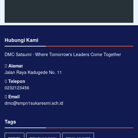
Hubungi Kami
DMC Satsumi ⋅ Where Tomorrow's Leaders Come Together
Alamat
Jalan Raya Kadugede No. 11
Telepon
0232123456
Email
dmc@smpn1sukaresmi.sch.id
Tags