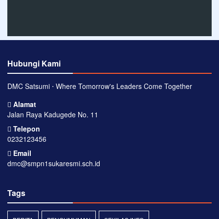
Hubungi Kami
DMC Satsumi ⋅ Where Tomorrow's Leaders Come Together
Alamat
Jalan Raya Kadugede No. 11
Telepon
0232123456
Email
dmc@smpn1sukaresmi.sch.id
Tags