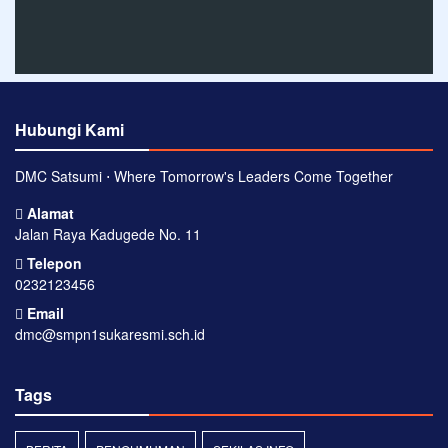
Hubungi Kami
DMC Satsumi ⋅ Where Tomorrow's Leaders Come Together
Alamat
Jalan Raya Kadugede No. 11
Telepon
0232123456
Email
dmc@smpn1sukaresmi.sch.id
Tags