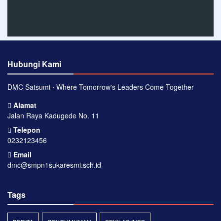
Hubungi Kami
DMC Satsumi ⋅ Where Tomorrow's Leaders Come Together
Alamat
Jalan Raya Kadugede No. 11
Telepon
0232123456
Email
dmc@smpn1sukaresmi.sch.id
Tags