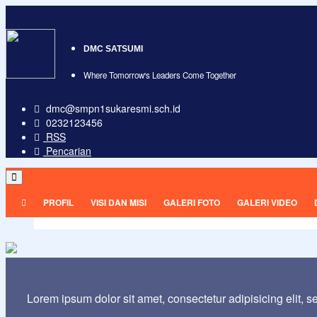
DMC SATSUMI
Where Tomorrow's Leaders Come Together
dmc@smpn1sukaresmi.sch.id
0232123456
RSS
Pencarian
PROFIL
VISI DAN MISI
GALERI FOTO
GALERI VIDEO
Lorem ipsum dolor sit amet, consectetur adipisicing elit, 