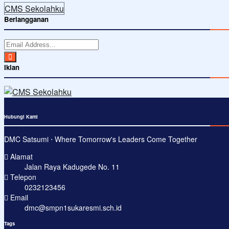
CMS Sekolahku
Berlangganan
Iklan
Hubungi Kami
DMC Satsumi ⋅ Where Tomorrow's Leaders Come Together
Alamat
Jalan Raya Kadugede No. 11
Telepon
0232123456
Email
dmc@smpn1sukaresmi.sch.id
Tags