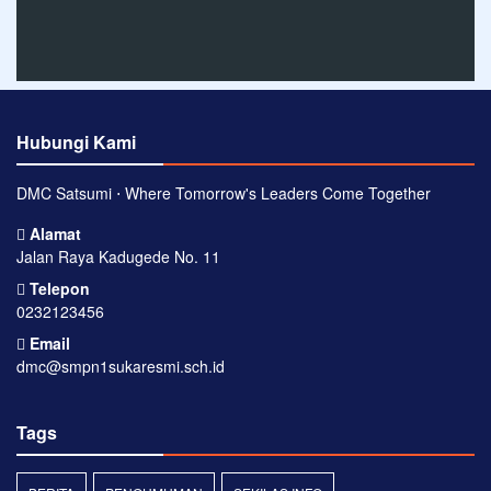
Hubungi Kami
DMC Satsumi ⋅ Where Tomorrow's Leaders Come Together
Alamat
Jalan Raya Kadugede No. 11
Telepon
0232123456
Email
dmc@smpn1sukaresmi.sch.id
Tags