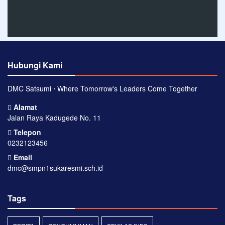
Hubungi Kami
DMC Satsumi ⋅ Where Tomorrow's Leaders Come Together
Alamat
Jalan Raya Kadugede No. 11
Telepon
0232123456
Email
dmc@smpn1sukaresmi.sch.id
Tags