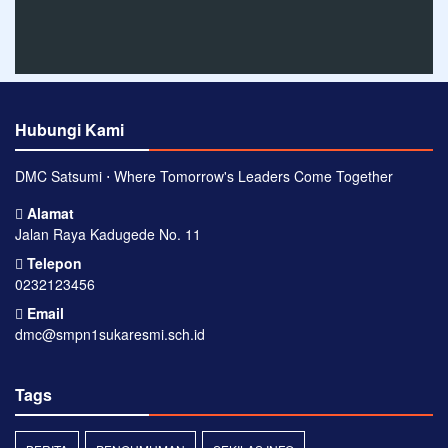
Hubungi Kami
DMC Satsumi ⋅ Where Tomorrow's Leaders Come Together
Alamat
Jalan Raya Kadugede No. 11
Telepon
0232123456
Email
dmc@smpn1sukaresmi.sch.id
Tags