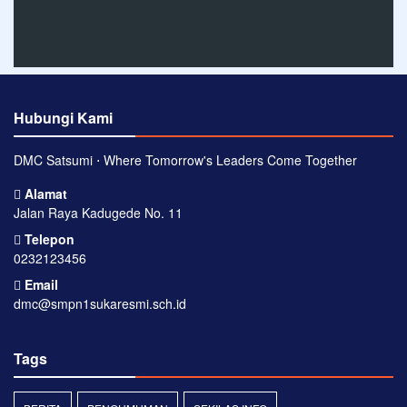
Hubungi Kami
DMC Satsumi ⋅ Where Tomorrow's Leaders Come Together
Alamat
Jalan Raya Kadugede No. 11
Telepon
0232123456
Email
dmc@smpn1sukaresmi.sch.id
Tags