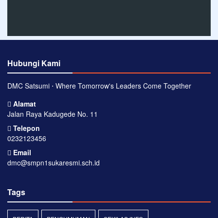
Hubungi Kami
DMC Satsumi ⋅ Where Tomorrow's Leaders Come Together
Alamat
Jalan Raya Kadugede No. 11
Telepon
0232123456
Email
dmc@smpn1sukaresmi.sch.id
Tags