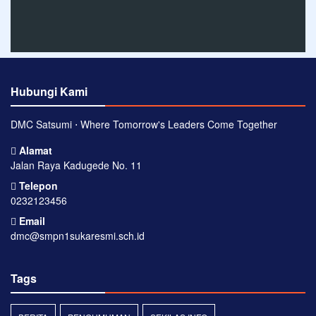
Hubungi Kami
DMC Satsumi ⋅ Where Tomorrow's Leaders Come Together
Alamat
Jalan Raya Kadugede No. 11
Telepon
0232123456
Email
dmc@smpn1sukaresmi.sch.id
Tags