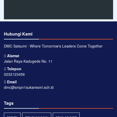
Hubungi Kami
DMC Satsumi ⋅ Where Tomorrow's Leaders Come Together
Alamat
Jalan Raya Kadugede No. 11
Telepon
0232123456
Email
dmc@smpn1sukaresmi.sch.id
Tags