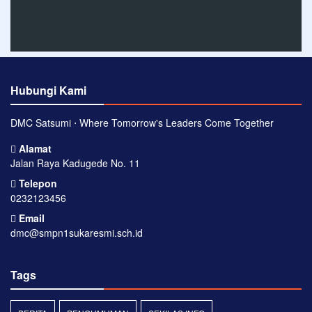
Hubungi Kami
DMC Satsumi ⋅ Where Tomorrow's Leaders Come Together
Alamat
Jalan Raya Kadugede No. 11
Telepon
0232123456
Email
dmc@smpn1sukaresmi.sch.id
Tags