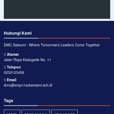
Hubungi Kami
DMC Satsumi ⋅ Where Tomorrow's Leaders Come Together
Alamat
Jalan Raya Kadugede No. 11
Telepon
0232123456
Email
dmc@smpn1sukaresmi.sch.id
Tags