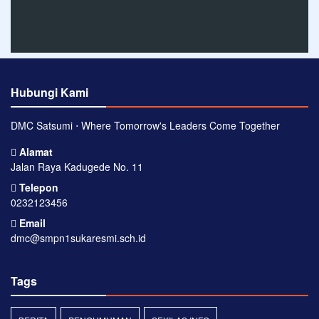
Hubungi Kami
DMC Satsumi ⋅ Where Tomorrow's Leaders Come Together
Alamat
Jalan Raya Kadugede No. 11
Telepon
0232123456
Email
dmc@smpn1sukaresmi.sch.id
Tags