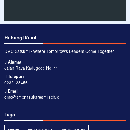
Hubungi Kami
DMC Satsumi ⋅ Where Tomorrow's Leaders Come Together
Alamat
Jalan Raya Kadugede No. 11
Telepon
0232123456
Email
dmc@smpn1sukaresmi.sch.id
Tags