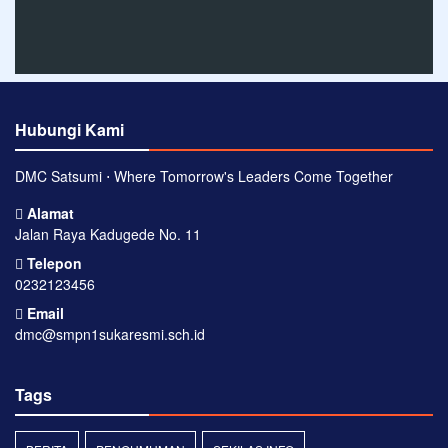
Hubungi Kami
DMC Satsumi ⋅ Where Tomorrow's Leaders Come Together
Alamat
Jalan Raya Kadugede No. 11
Telepon
0232123456
Email
dmc@smpn1sukaresmi.sch.id
Tags