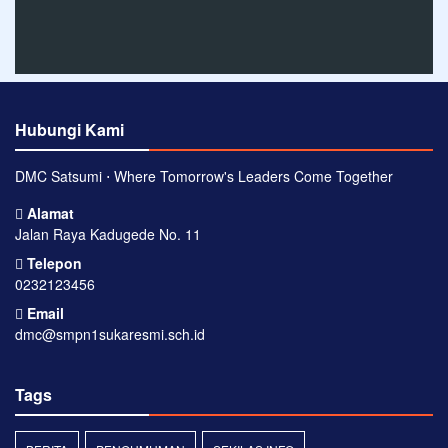
Hubungi Kami
DMC Satsumi ⋅ Where Tomorrow's Leaders Come Together
Alamat
Jalan Raya Kadugede No. 11
Telepon
0232123456
Email
dmc@smpn1sukaresmi.sch.id
Tags