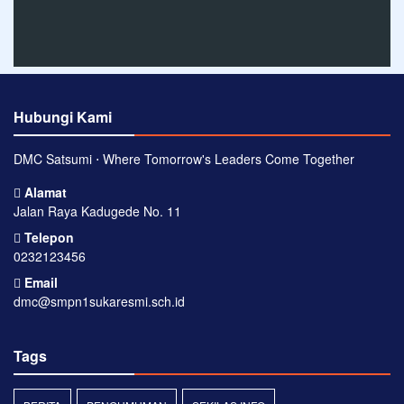
Hubungi Kami
DMC Satsumi ⋅ Where Tomorrow's Leaders Come Together
Alamat
Jalan Raya Kadugede No. 11
Telepon
0232123456
Email
dmc@smpn1sukaresmi.sch.id
Tags