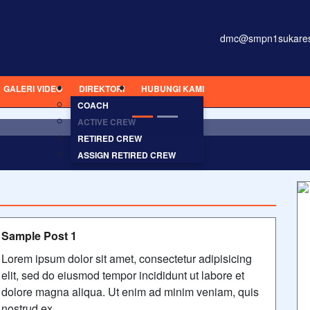
dmc@smpn1sukaresm
GALERI VIDEO
DIREKTORI
HUBUNGI KAMI
onsectetur adipisicing elit, sed do eiusmod tempor incididunt ut
COACH
ACTIVE CREW
RETIRED CREW
ASSIGN RETIRED CREW
Sample Post 1
Lorem ipsum dolor sit amet, consectetur adipisicing
elit, sed do eiusmod tempor incididunt ut labore et
dolore magna aliqua. Ut enim ad minim veniam, quis
nostrud ex