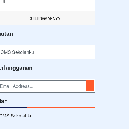
Ut…
SELENGKAPNYA
autan
CMS Sekolahku
erlangganan
lan