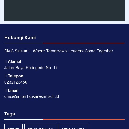
Hubungi Kami
DMC Satsumi ⋅ Where Tomorrow's Leaders Come Together
Alamat
Jalan Raya Kadugede No. 11
Telepon
0232123456
Email
dmc@smpn1sukaresmi.sch.id
Tags