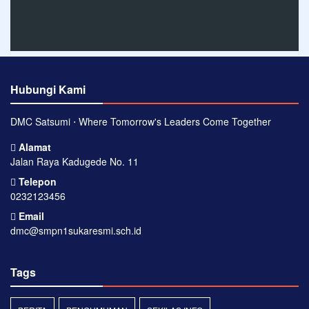
Hubungi Kami
DMC Satsumi ⋅ Where Tomorrow's Leaders Come Together
Alamat
Jalan Raya Kadugede No. 11
Telepon
0232123456
Email
dmc@smpn1sukaresmi.sch.id
Tags