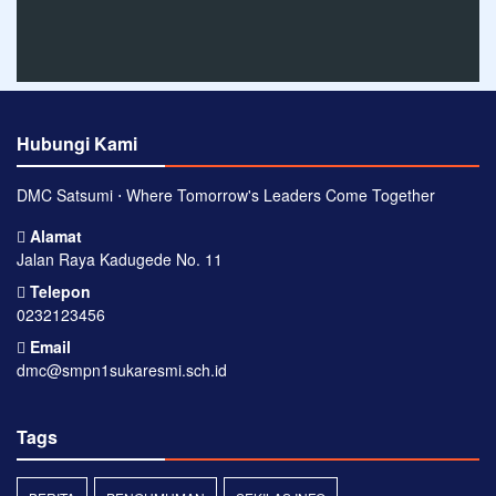
Hubungi Kami
DMC Satsumi ⋅ Where Tomorrow's Leaders Come Together
Alamat
Jalan Raya Kadugede No. 11
Telepon
0232123456
Email
dmc@smpn1sukaresmi.sch.id
Tags