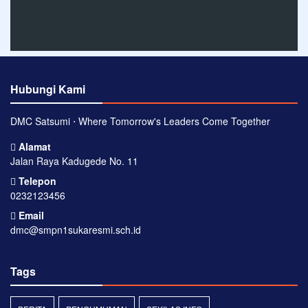
Hubungi Kami
DMC Satsumi ⋅ Where Tomorrow's Leaders Come Together
Alamat
Jalan Raya Kadugede No. 11
Telepon
0232123456
Email
dmc@smpn1sukaresmi.sch.id
Tags