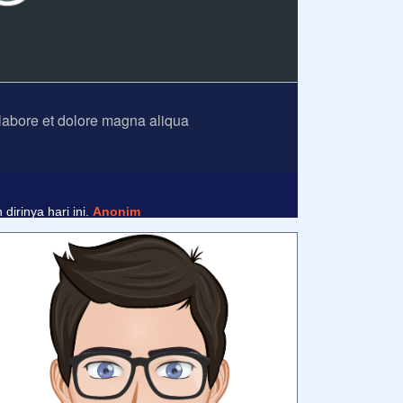
 labore et dolore magna aliqua
nim
irinya hari ini.
Anonim