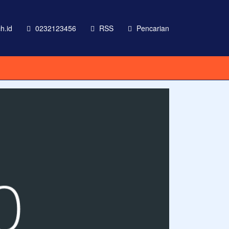
h.id
0232123456
RSS
Pencarian