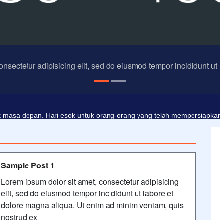
onsectetur adipisicing elit, sed do eiusmod tempor incididunt ut
dalah buta. Dan ilmu pengetahuan tanpa agama adalah lumpuh.
Ano
 masa depan. Hari esok untuk orang-orang yang telah mempersiapkan d
Sample Post 1
Lorem ipsum dolor sit amet, consectetur adipisicing
elit, sed do eiusmod tempor incididunt ut labore et
dolore magna aliqua. Ut enim ad minim veniam, quis
nostrud ex