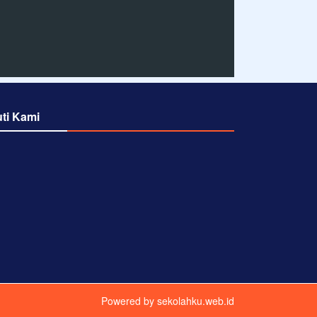
uti Kami
Powered by
sekolahku.web.id