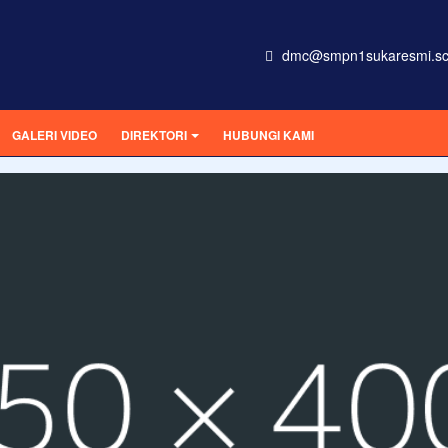
dmc@smpn1sukaresmi.sc
GALERI VIDEO
DIREKTORI
HUBUNGI KAMI