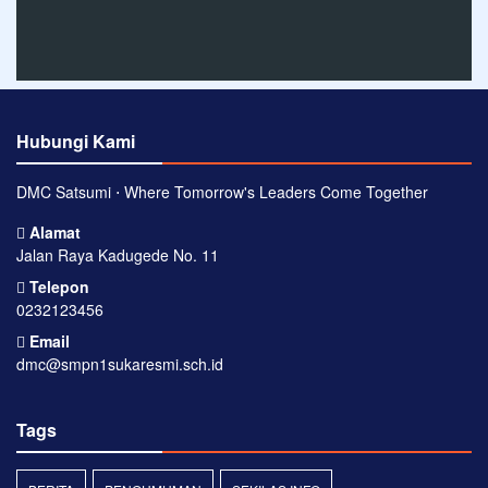
Hubungi Kami
DMC Satsumi ⋅ Where Tomorrow's Leaders Come Together
Alamat
Jalan Raya Kadugede No. 11
Telepon
0232123456
Email
dmc@smpn1sukaresmi.sch.id
Tags