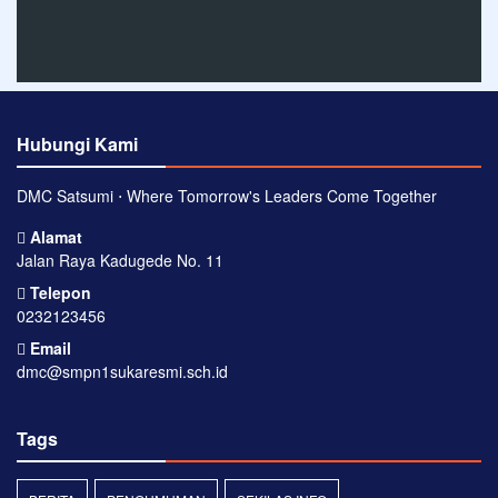
Hubungi Kami
DMC Satsumi ⋅ Where Tomorrow's Leaders Come Together
Alamat
Jalan Raya Kadugede No. 11
Telepon
0232123456
Email
dmc@smpn1sukaresmi.sch.id
Tags