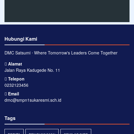
Hubungi Kami
DMC Satsumi ⋅ Where Tomorrow's Leaders Come Together
Alamat
Jalan Raya Kadugede No. 11
Telepon
0232123456
Email
dmc@smpn1sukaresmi.sch.id
Tags