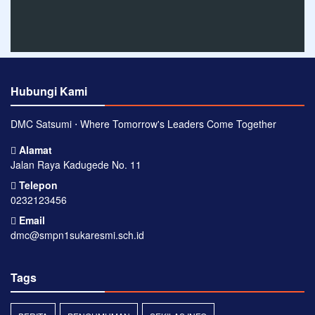
Hubungi Kami
DMC Satsumi ⋅ Where Tomorrow's Leaders Come Together
Alamat
Jalan Raya Kadugede No. 11
Telepon
0232123456
Email
dmc@smpn1sukaresmi.sch.id
Tags