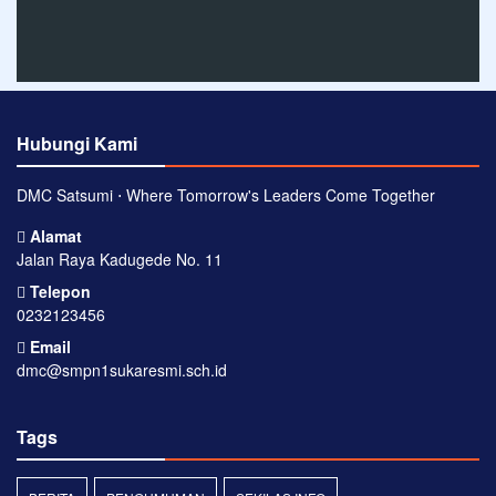
Hubungi Kami
DMC Satsumi ⋅ Where Tomorrow's Leaders Come Together
Alamat
Jalan Raya Kadugede No. 11
Telepon
0232123456
Email
dmc@smpn1sukaresmi.sch.id
Tags