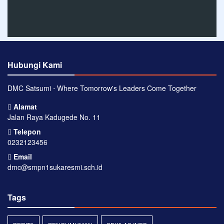
Hubungi Kami
DMC Satsumi ⋅ Where Tomorrow's Leaders Come Together
Alamat
Jalan Raya Kadugede No. 11
Telepon
0232123456
Email
dmc@smpn1sukaresmi.sch.id
Tags