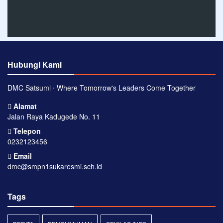
Hubungi Kami
DMC Satsumi ⋅ Where Tomorrow's Leaders Come Together
Alamat
Jalan Raya Kadugede No. 11
Telepon
0232123456
Email
dmc@smpn1sukaresmi.sch.id
Tags