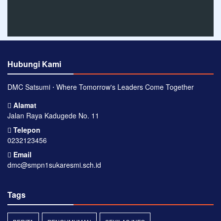
Hubungi Kami
DMC Satsumi ⋅ Where Tomorrow's Leaders Come Together
Alamat
Jalan Raya Kadugede No. 11
Telepon
0232123456
Email
dmc@smpn1sukaresmi.sch.id
Tags