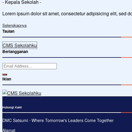
- Kepala Sekolah -
Lorem ipsum dolor sit amet, consectetur adipisicing elit, sed 
Selengkapnya
Tautan
CMS Sekolahku
Berlangganan
Iklan
Hubungi Kami
DMC Satsumi ⋅ Where Tomorrow's Leaders Come Together
Alamat