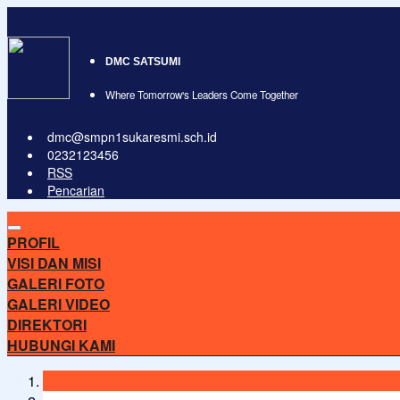
DMC SATSUMI
Where Tomorrow's Leaders Come Together
dmc@smpn1sukaresmi.sch.id
0232123456
RSS
Pencarian
PROFIL
VISI DAN MISI
GALERI FOTO
GALERI VIDEO
DIREKTORI
HUBUNGI KAMI