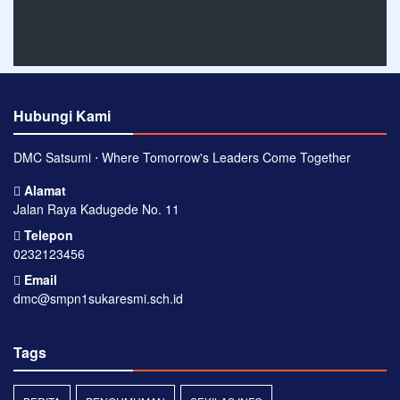
Hubungi Kami
DMC Satsumi ⋅ Where Tomorrow's Leaders Come Together
Alamat
Jalan Raya Kadugede No. 11
Telepon
0232123456
Email
dmc@smpn1sukaresmi.sch.id
Tags