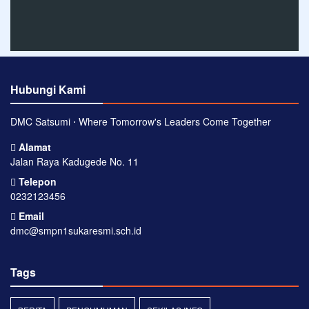
Hubungi Kami
DMC Satsumi ⋅ Where Tomorrow's Leaders Come Together
Alamat
Jalan Raya Kadugede No. 11
Telepon
0232123456
Email
dmc@smpn1sukaresmi.sch.id
Tags