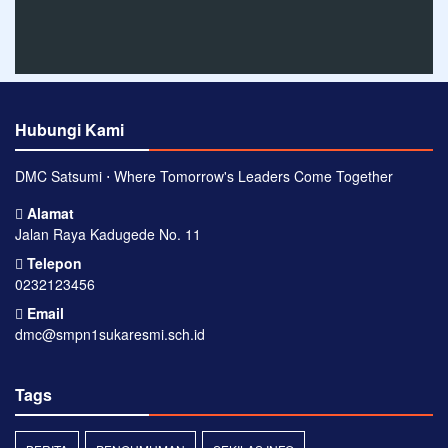
Hubungi Kami
DMC Satsumi ⋅ Where Tomorrow's Leaders Come Together
Alamat
Jalan Raya Kadugede No. 11
Telepon
0232123456
Email
dmc@smpn1sukaresmi.sch.id
Tags