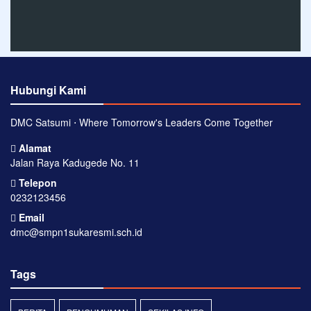
Hubungi Kami
DMC Satsumi ⋅ Where Tomorrow's Leaders Come Together
Alamat
Jalan Raya Kadugede No. 11
Telepon
0232123456
Email
dmc@smpn1sukaresmi.sch.id
Tags