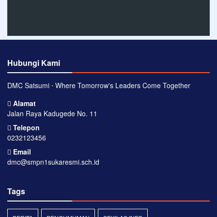
Hubungi Kami
DMC Satsumi ⋅ Where Tomorrow's Leaders Come Together
Alamat
Jalan Raya Kadugede No. 11
Telepon
0232123456
Email
dmc@smpn1sukaresmi.sch.id
Tags