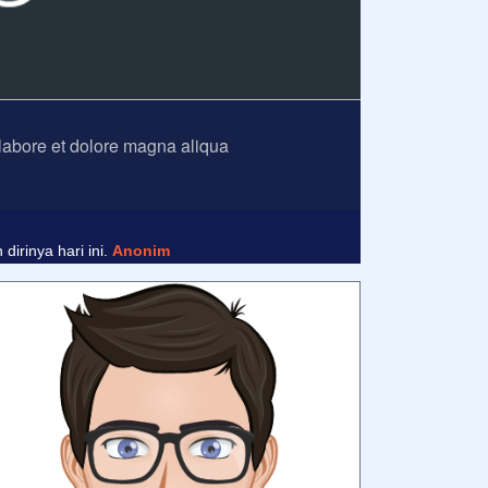
 labore et dolore magna aliqua
nim
irinya hari ini.
Anonim