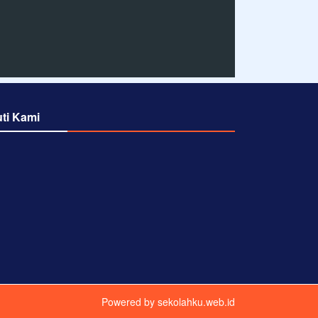
uti Kami
Powered by
sekolahku.web.id