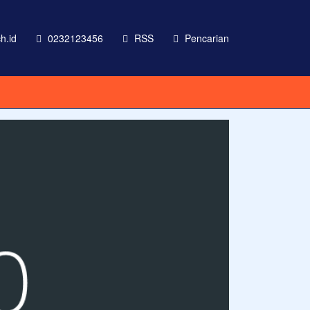
h.id
0232123456
RSS
Pencarian