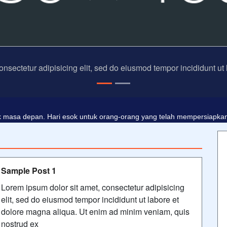
onsectetur adipisicing elit, sed do eiusmod tempor incididunt ut
dalah buta. Dan ilmu pengetahuan tanpa agama adalah lumpuh.
Ano
 masa depan. Hari esok untuk orang-orang yang telah mempersiapkan d
Sample Post 1
Lorem ipsum dolor sit amet, consectetur adipisicing
elit, sed do eiusmod tempor incididunt ut labore et
dolore magna aliqua. Ut enim ad minim veniam, quis
nostrud ex