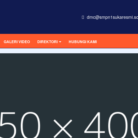
dmc@smpn1sukaresmi.sc
GALERI VIDEO
DIREKTORI
HUBUNGI KAMI