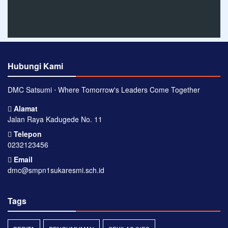
Hubungi Kami
DMC Satsumi ⋅ Where Tomorrow's Leaders Come Together
Alamat
Jalan Raya Kadugede No. 11
Telepon
0232123456
Email
dmc@smpn1sukaresmi.sch.id
Tags