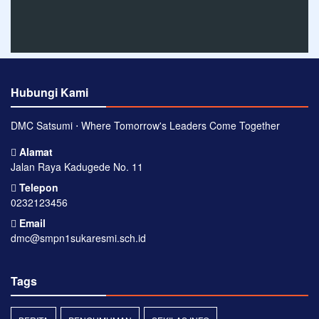
Hubungi Kami
DMC Satsumi ⋅ Where Tomorrow's Leaders Come Together
Alamat
Jalan Raya Kadugede No. 11
Telepon
0232123456
Email
dmc@smpn1sukaresmi.sch.id
Tags