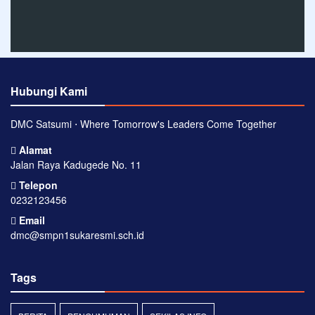
Hubungi Kami
DMC Satsumi ⋅ Where Tomorrow's Leaders Come Together
Alamat
Jalan Raya Kadugede No. 11
Telepon
0232123456
Email
dmc@smpn1sukaresmi.sch.id
Tags