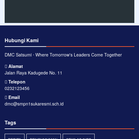
Hubungi Kami
DMC Satsumi ⋅ Where Tomorrow's Leaders Come Together
Alamat
Jalan Raya Kadugede No. 11
Telepon
0232123456
Email
dmc@smpn1sukaresmi.sch.id
Tags