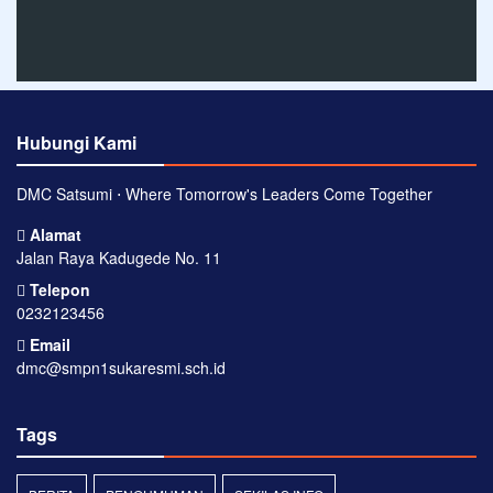
Hubungi Kami
DMC Satsumi ⋅ Where Tomorrow's Leaders Come Together
Alamat
Jalan Raya Kadugede No. 11
Telepon
0232123456
Email
dmc@smpn1sukaresmi.sch.id
Tags