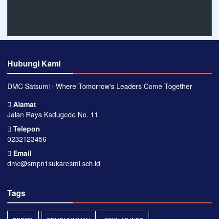
Hubungi Kami
DMC Satsumi ⋅ Where Tomorrow's Leaders Come Together
Alamat
Jalan Raya Kadugede No. 11
Telepon
0232123456
Email
dmc@smpn1sukaresmi.sch.id
Tags