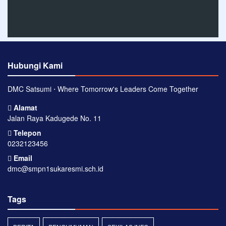
Hubungi Kami
DMC Satsumi ⋅ Where Tomorrow's Leaders Come Together
Alamat
Jalan Raya Kadugede No. 11
Telepon
0232123456
Email
dmc@smpn1sukaresmi.sch.id
Tags