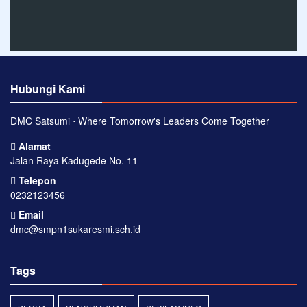
Hubungi Kami
DMC Satsumi ⋅ Where Tomorrow's Leaders Come Together
Alamat
Jalan Raya Kadugede No. 11
Telepon
0232123456
Email
dmc@smpn1sukaresmi.sch.id
Tags