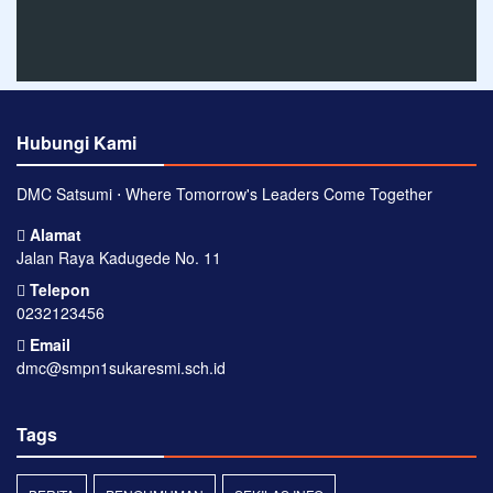
Hubungi Kami
DMC Satsumi ⋅ Where Tomorrow's Leaders Come Together
Alamat
Jalan Raya Kadugede No. 11
Telepon
0232123456
Email
dmc@smpn1sukaresmi.sch.id
Tags